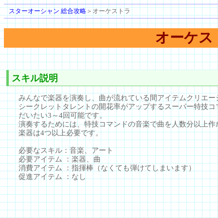
スターオーシャン 総合攻略
＞オーケストラ
オーケス
スキル説明
みんなで楽器を演奏し、曲が流れている間アイテムクリエー
シークレットタレントの開花率がアップするスーパー特技コ
だいたい3～4回可能です。
演奏するためには、特技コマンドの音楽で曲を人数分以上作
楽器は4つ以上必要です。
必要なスキル：音楽、アート
必要アイテム ：楽器、曲
消費アイテム ：指揮棒（なくても弾けてしまいます）
促進アイテム ：なし