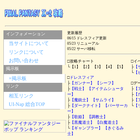
更新履歴
インフォメーション
06/15 ドレスフィア更新
当サイトについて
05/23 リニューアル
05/22 サーバ移転
リンクについて
お問い合わせ
□攻略チャート
□イ
└【1】 【2】 【3】 【4】 【5】
├
【
掲示板
└
【
□
ドレスフィア
×掲示板
├
【ガンナー】
【シーフ】
□デ
リンク
├
【戦士】
【アイテムシュータ
├
【
ー】
├
【
相互リンク
├
【魔銃士】
【サムライ】
├
【
UI-Nap 総合TOP
├
【ダークナイト】
【バーサーカ
└
【
ー】
├
【歌姫】
【調教士】
├
【黒魔道士】
【白魔道士】
└
【ギャンブラー】
【きぐるみ
士】