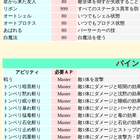
星から来た友人
80
敵全体を倒すが失敗すること
リボン
999
すべてのステータス異常を防
オートシェル
80
いつでもシェル状態
オートプロテス
80
いつでもプロテス状態
あばれる
80
バーサーカーの技
白魔法
80
白魔法を使う
パイン
アビリティ
必要ＡＰ
戦う
Master
敵1体を攻撃
トンベリ暗黒斬り
Master
敵1体にダメージと暗闇の効
トンベリ黙れ斬り
Master
敵1体にダメージと沈黙の効
トンベリ眠り斬り
Master
敵1体にダメージと睡眠の効
トンベリ暴れ斬り
Master
敵1体にダメージとバーサク
トンベリ猛毒斬り
Master
敵1体にダメージと毒の効果
トンベリ石化斬り
Master
敵1体にダメージと石化の効
トンベリ止め斬り
Master
敵1体にダメージとストップ
トンベリ四重斬り
Master
敵1体にダメージと攻撃力・