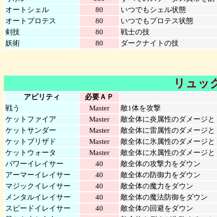
オートシェル
80
いつでもシェル状態
オートプロテス
80
いつでもプロテス状態
剣技
80
戦士の技
妖術
80
ダークナイトの技
リュッ
アビリティ
必要ＡＰ
戦う
Master
敵1体を攻撃
ケットファイア
Master
敵全体に炎属性のダメージと
ケットサンダー
Master
敵全体に雷属性のダメージと
ケットブリザド
Master
敵全体に氷属性のダメージと
ケットウォータ
Master
敵全体に水属性のダメージと
パワーイレイサー
40
敵全体の攻撃力をダウン
アーマーイレイサー
40
敵全体の防御力をダウン
マジックイレイサー
40
敵全体の魔力をダウン
メンタルイレイサー
40
敵全体の魔法防御をダウン
スピードイレイサー
40
敵全体の回避をダウン