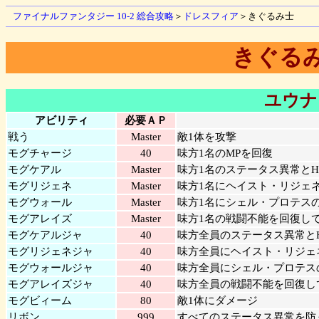
ファイナルファンタジー 10-2 総合攻略
＞
ドレスフィア
＞きぐるみ士
きぐる
ユウナ
アビリティ
必要ＡＰ
戦う
Master
敵1体を攻撃
モグチャージ
40
味方1名のMPを回復
モグケアル
Master
味方1名のステータス異常とH
モグリジェネ
Master
味方1名にヘイスト・リジェ
モグウォール
Master
味方1名にシェル・プロテス
モグアレイズ
Master
味方1名の戦闘不能を回復して
モグケアルジャ
40
味方全員のステータス異常と
モグリジェネジャ
40
味方全員にヘイスト・リジェ
モグウォールジャ
40
味方全員にシェル・プロテス
モグアレイズジャ
40
味方全員の戦闘不能を回復して
モグビィーム
80
敵1体にダメージ
リボン
999
すべてのステータス異常を防